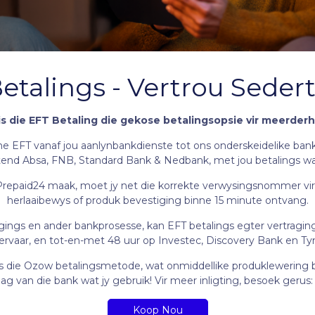
etalings - Vertrou Seder
 is die EFT Betaling die gekose betalingsopsie vir meerderh
ne EFT vanaf jou aanlynbankdienste tot ons onderskeidelike bank
luitend Absa, FNB, Standard Bank & Nedbank, met jou betalings 
Prepaid24 maak, moet jy net die korrekte verwysingsnommer vir jo
herlaaibewys of produk bevestiging binne 15 minute ontvang.
agings en ander bankprosesse, kan EFT betalings egter vertragi
ervaar, en tot-en-met 48 uur op Investec, Discovery Bank en 
FT is die Ozow betalingsmetode, wat onmiddellike produklewering
geag van die bank wat jy gebruik! Vir meer inligting, besoek gerus
Koop Nou