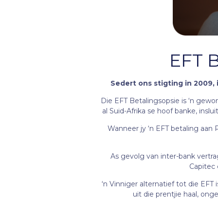
EFT B
Sedert ons stigting in 2009,
Die EFT Betalingsopsie is ‘n gewo
al Suid-Afrika se hoof banke, ins
Wanneer jy ‘n EFT betaling aan 
As gevolg van inter-bank vertr
Capitec 
‘n Vinniger alternatief tot die E
uit die prentjie haal, on