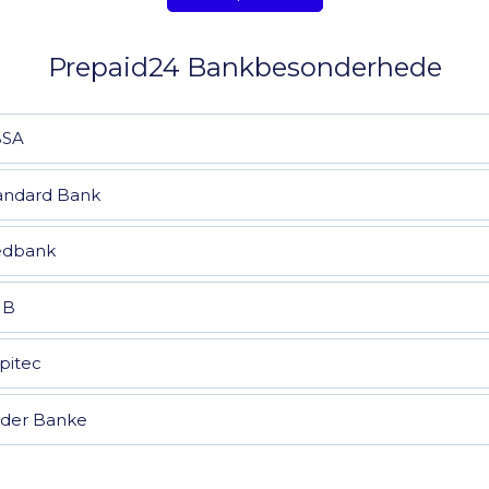
Prepaid24 Bankbesonderhede
BSA
andard Bank
dbank
NB
pitec
der Banke