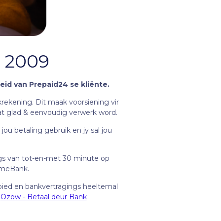
t 2009
eid van Prepaid24 se kliënte.
rekening. Dit maak voorsiening vir
wat glad & eenvoudig verwerk word.
u betaling gebruik en jy sal jou
ngs van tot-en-met 30 minute op
TymeBank.
 bied en bankvertragings heeltemal
:
Ozow - Betaal deur Bank