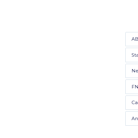
A
St
Ne
F
Ca
An