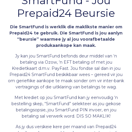
SmartFund - Jou
Prepaid24 Beursie
Die SmartFund is werklik die maklikste manier om
Prepaid24 te gebruik. Die SmartFund is jou aanlyn
“beursie” waarmee jy al jou voorafbetaalde
produkaankope kan maak.
Jy kan jou SmartFund befonds deur middel van ‘n
betaling via Ozow, ‘n EFT betaling of met jou
Kredietkaart d.m.v. PayFast. Jou fondse sal dan in jou
Prepaid24 SmartFund beskikbaar wees – gereed vir jou
om gerieflike aankope te maak sonder om vir inter-bank
vertragings of die uitklaring van betalings te wag.
Met krediet op jou SmartFund kan jy eenvoudig ‘n
bestelling skep, “SmartFund” selekteer as jou gekose
betalingsopsie, jou SmartFund PIN invoer, en jou
betaling sal verwerk word. DIS SO MAKLIK!
As jy dus verskeie kere per maand van Prepaid24