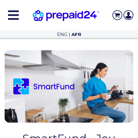
ENG
|
AFR