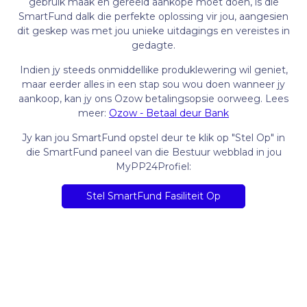
gebruik maak en gereeld aankope moet doen, is die
SmartFund dalk die perfekte oplossing vir jou, aangesien
dit geskep was met jou unieke uitdagings en vereistes in
gedagte.
Indien jy steeds onmiddellike produklewering wil geniet,
maar eerder alles in een stap sou wou doen wanneer jy
aankoop, kan jy ons Ozow betalingsopsie oorweeg. Lees
meer:
Ozow - Betaal deur Bank
Jy kan jou SmartFund opstel deur te klik op "Stel Op" in
die SmartFund paneel van die Bestuur webblad in jou
MyPP24Profiel:
Stel SmartFund Fasiliteit Op